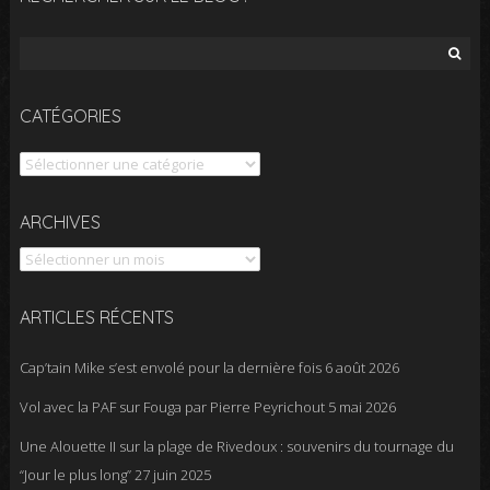
Rechercher :
CATÉGORIES
Catégories
Archives
ARCHIVES
ARTICLES RÉCENTS
Cap’tain Mike s’est envolé pour la dernière fois
6 août 2026
Vol avec la PAF sur Fouga par Pierre Peyrichout
5 mai 2026
Une Alouette II sur la plage de Rivedoux : souvenirs du tournage du
“Jour le plus long”
27 juin 2025