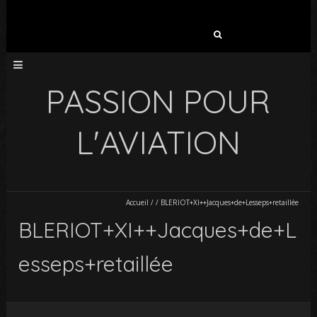
Rechercher :
PASSION POUR
L'AVIATION
Accueil
/
/
BLERIOT+XI++Jacques+de+Lesseps+retaillée
BLERIOT+XI++Jacques+de+L
esseps+retaillée