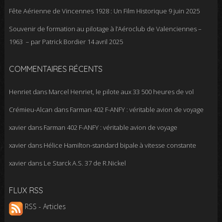
Fête Aérienne de Vincennes 1928 : Un Film Historique
9 juin 2025
Souvenir de formation au pilotage à l’Aéroclub de Valenciennes –
1963 – par Patrick Bordier
14 avril 2025
COMMENTAIRES RÉCENTS
Henriet
dans
Marcel Henriet, le pilote aux 33 500 heures de vol
Crémieu-Alcan
dans
Farman 402 F-ANFY : véritable avion de voyage
xavier
dans
Farman 402 F-ANFY : véritable avion de voyage
xavier
dans
Hélice Hamilton-standard bipale à vitesse constante
xavier
dans
Le Starck A.S. 37 de R.Nickel
FLUX RSS
RSS - Articles