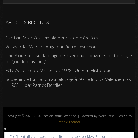
ARTICLES RÉCENTS
Cap’tain Mike s’est envolé pour la dernière fois
Vol avec la PAF sur Fouga par Pierre Peyrichout
Une Alouette II sur la plage de Rivedoux : souvenirs du tournage
du “Jour le plus long”
Fête Aérienne de Vincennes 1928 : Un Film Historique
Souvenir de formation au pilotage à l’Aéroclub de Valenciennes
– 1963 – par Patrick Bordier
Copyright © 2020-2026 Passion pour l'aviation | Powered by WordPress | Design by
Iceable Themes
Accueil
Blog
Albums photos
Histoires de l’aviation
Contrôle aérien
Confidentialité et cookies : ce site utilise des cookies. En continuant à