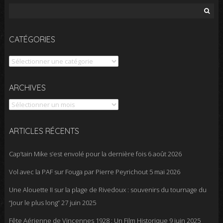
Rechercher :
CATÉGORIES
Catégories
Archives
ARCHIVES
ARTICLES RÉCENTS
Cap’tain Mike s’est envolé pour la dernière fois
6 août 2026
Vol avec la PAF sur Fouga par Pierre Peyrichout
5 mai 2026
Une Alouette II sur la plage de Rivedoux : souvenirs du tournage du
“Jour le plus long”
27 juin 2025
Fête Aérienne de Vincennes 1928 : Un Film Historique
9 juin 2025