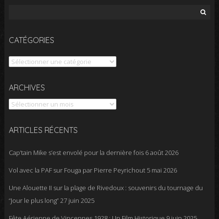
Rechercher :
CATÉGORIES
Catégories
Archives
ARCHIVES
ARTICLES RÉCENTS
Cap’tain Mike s’est envolé pour la dernière fois
6 août 2026
Vol avec la PAF sur Fouga par Pierre Peyrichout
5 mai 2026
Une Alouette II sur la plage de Rivedoux : souvenirs du tournage du
“Jour le plus long”
27 juin 2025
Fête Aérienne de Vincennes 1928 : Un Film Historique
9 juin 2025