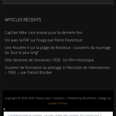
ARTICLES RÉCENTS
Cap’tain Mike s’est envolé pour la dernière fois
Vol avec la PAF sur Fouga par Pierre Peyrichout
Une Alouette II sur la plage de Rivedoux : souvenirs du tournage
du “Jour le plus long”
Fête Aérienne de Vincennes 1928 : Un Film Historique
Souvenir de formation au pilotage à l’Aéroclub de Valenciennes
– 1963 – par Patrick Bordier
Copyright © 2020-2026 Passion pour l'aviation | Powered by WordPress | Design by
Iceable Themes
Accueil
Blog
Albums photos
Histoires de l’aviation
Contrôle aérien
Confidentialité et cookies : ce site utilise des cookies. En continuant à