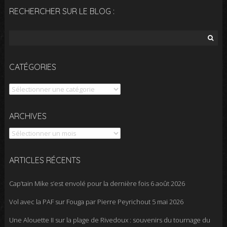
RECHERCHER SUR LE BLOG :
Rechercher :
CATÉGORIES
Catégories
Archives
ARCHIVES
ARTICLES RÉCENTS
Cap’tain Mike s’est envolé pour la dernière fois
6 août 2026
Vol avec la PAF sur Fouga par Pierre Peyrichout
5 mai 2026
Une Alouette II sur la plage de Rivedoux : souvenirs du tournage du