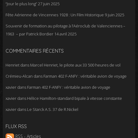
“Jour le plus long”
27 juin 2025
Fête Aérienne de Vincennes 1928 : Un Film Historique
9 juin 2025
Souvenir de formation au pilotage à l’Aéroclub de Valenciennes –
1963 – par Patrick Bordier
14 avril 2025
COMMENTAIRES RÉCENTS
Henriet
dans
Marcel Henriet, le pilote aux 33 500 heures de vol
Crémieu-Alcan
dans
Farman 402 F-ANFY : véritable avion de voyage
xavier
dans
Farman 402 F-ANFY : véritable avion de voyage
xavier
dans
Hélice Hamilton-standard bipale à vitesse constante
xavier
dans
Le Starck A.S. 37 de R.Nickel
FLUX RSS
RSS - Articles