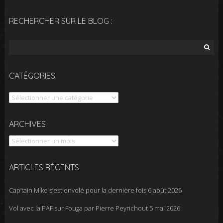
RECHERCHER SUR LE BLOG :
Rechercher :
CATÉGORIES
Catégories
Archives
ARCHIVES
ARTICLES RÉCENTS
Cap’tain Mike s’est envolé pour la dernière fois
6 août 2026
Vol avec la PAF sur Fouga par Pierre Peyrichout
5 mai 2026