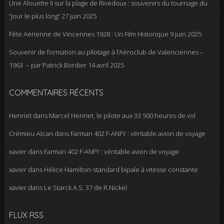
Une Alouette II sur la plage de Rivedoux : souvenirs du tournage du
“Jour le plus long”
27 juin 2025
Fête Aérienne de Vincennes 1928 : Un Film Historique
9 juin 2025
Souvenir de formation au pilotage à l’Aéroclub de Valenciennes –
1963 – par Patrick Bordier
14 avril 2025
COMMENTAIRES RÉCENTS
Henriet
dans
Marcel Henriet, le pilote aux 33 500 heures de vol
Crémieu-Alcan
dans
Farman 402 F-ANFY : véritable avion de voyage
xavier
dans
Farman 402 F-ANFY : véritable avion de voyage
xavier
dans
Hélice Hamilton-standard bipale à vitesse constante
xavier
dans
Le Starck A.S. 37 de R.Nickel
FLUX RSS