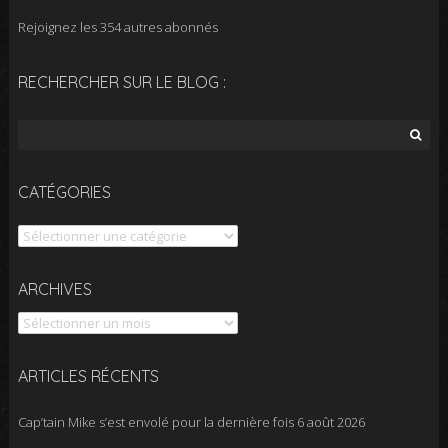
Rejoignez les 354 autres abonnés
RECHERCHER SUR LE BLOG :
Rechercher :
CATÉGORIES
Catégories
Archives
ARCHIVES
ARTICLES RÉCENTS
Cap’tain Mike s’est envolé pour la dernière fois
6 août 2026