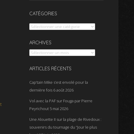
CATÉGORIES
Catégories
Archives
ARCHIVES
ARTICLES RÉCENTS
Cap’tain Mike s’est envolé pour la
dernière fois
6 août 2026
Vol avec la PAF sur Fouga par Pierre
t
Peyrichout
5 mai 2026
Une Alouette II sur la plage de Rivedoux :
souvenirs du tournage du “Jour le plus