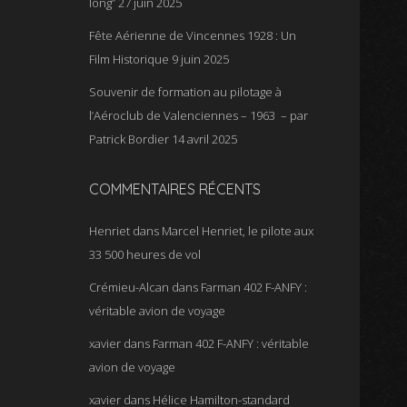
long”
27 juin 2025
Fête Aérienne de Vincennes 1928 : Un
Film Historique
9 juin 2025
Souvenir de formation au pilotage à
l’Aéroclub de Valenciennes – 1963 – par
Patrick Bordier
14 avril 2025
COMMENTAIRES RÉCENTS
Henriet
dans
Marcel Henriet, le pilote aux
33 500 heures de vol
Crémieu-Alcan
dans
Farman 402 F-ANFY :
véritable avion de voyage
xavier
dans
Farman 402 F-ANFY : véritable
avion de voyage
xavier
dans
Hélice Hamilton-standard