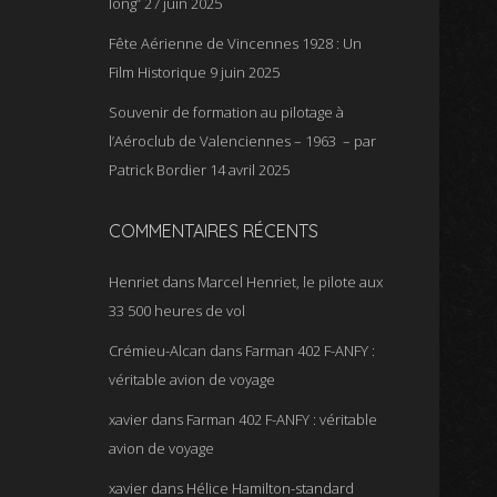
long”
27 juin 2025
Fête Aérienne de Vincennes 1928 : Un
Film Historique
9 juin 2025
Souvenir de formation au pilotage à
l’Aéroclub de Valenciennes – 1963 – par
Patrick Bordier
14 avril 2025
COMMENTAIRES RÉCENTS
Henriet
dans
Marcel Henriet, le pilote aux
33 500 heures de vol
Crémieu-Alcan
dans
Farman 402 F-ANFY :
véritable avion de voyage
xavier
dans
Farman 402 F-ANFY : véritable
avion de voyage
xavier
dans
Hélice Hamilton-standard