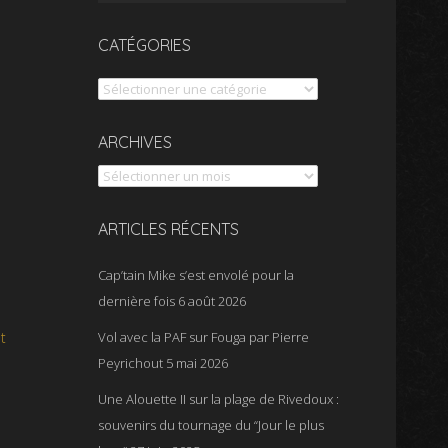
CATÉGORIES
Catégories
Archives
ARCHIVES
ARTICLES RÉCENTS
Cap’tain Mike s’est envolé pour la
dernière fois
6 août 2026
t
Vol avec la PAF sur Fouga par Pierre
Peyrichout
5 mai 2026
Une Alouette II sur la plage de Rivedoux :
souvenirs du tournage du “Jour le plus