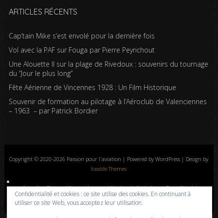
ARTICLES RÉCENTS
Cap’tain Mike s’est envolé pour la dernière fois
Vol avec la PAF sur Fouga par Pierre Peyrichout
Une Alouette II sur la plage de Rivedoux : souvenirs du tournage
du “Jour le plus long”
Fête Aérienne de Vincennes 1928 : Un Film Historique
Souvenir de formation au pilotage à l’Aéroclub de Valenciennes
– 1963 – par Patrick Bordier
Copyright © 2020-2026 Passion pour l'aviation | Powered by WordPress | Design by
Iceable Themes
Accueil
Blog
Albums photos
Histoires de l’aviation
Contrôle aérien
Confidentialité et cookies : ce site utilise des cookies. En continuant à
Livres
Liens
A propos
Contact
Politique de confidentialité
utiliser ce site Web, vous acceptez leur utilisation.