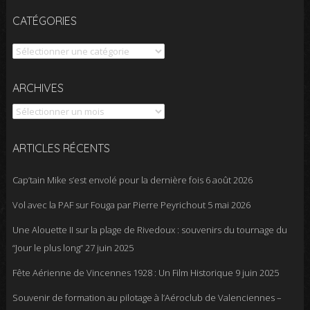
CATÉGORIES
Catégories
Archives
ARCHIVES
ARTICLES RÉCENTS
Cap’tain Mike s’est envolé pour la dernière fois
6 août 2026
Vol avec la PAF sur Fouga par Pierre Peyrichout
5 mai 2026
Une Alouette II sur la plage de Rivedoux : souvenirs du tournage du
“Jour le plus long”
27 juin 2025
Fête Aérienne de Vincennes 1928 : Un Film Historique
9 juin 2025
Souvenir de formation au pilotage à l’Aéroclub de Valenciennes –