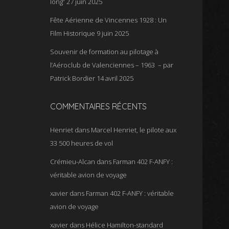
long”
27 juin 2025
Fête Aérienne de Vincennes 1928 : Un
Film Historique
9 juin 2025
Souvenir de formation au pilotage à
l’Aéroclub de Valenciennes – 1963 – par
Patrick Bordier
14 avril 2025
COMMENTAIRES RÉCENTS
Henriet
dans
Marcel Henriet, le pilote aux
33 500 heures de vol
Crémieu-Alcan
dans
Farman 402 F-ANFY :
véritable avion de voyage
xavier
dans
Farman 402 F-ANFY : véritable
avion de voyage
xavier
dans
Hélice Hamilton-standard