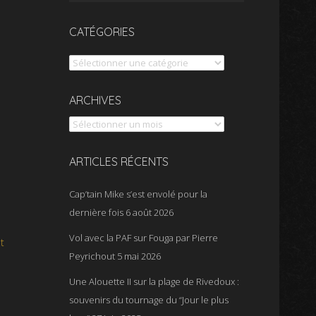
CATÉGORIES
Catégories
Archives
ARCHIVES
ARTICLES RÉCENTS
Cap’tain Mike s’est envolé pour la
dernière fois
6 août 2026
Vol avec la PAF sur Fouga par Pierre
t
Peyrichout
5 mai 2026
Une Alouette II sur la plage de Rivedoux :
souvenirs du tournage du “Jour le plus