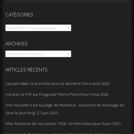
CATÉGORIES
Catégories
Archives
ARCHIVES
ARTICLES RÉCENTS
Cap’tain Mike s’est envolé pour la dernière fois
6 août 2026
Vol avec la PAF sur Fouga par Pierre Peyrichout
5 mai 2026
Une Alouette II sur la plage de Rivedoux : souvenirs du tournage du
“Jour le plus long”
27 juin 2025
Fête Aérienne de Vincennes 1928 : Un Film Historique
9 juin 2025