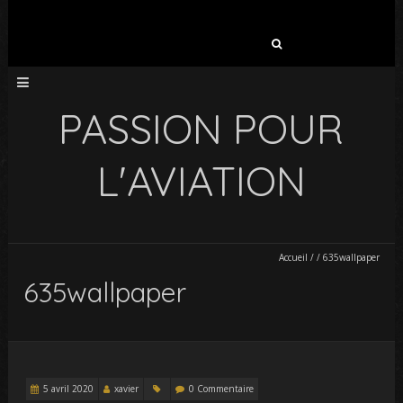
Rechercher :
PASSION POUR
L'AVIATION
Accueil
/
/
635wallpaper
635wallpaper
5 avril 2020
xavier
0 Commentaire