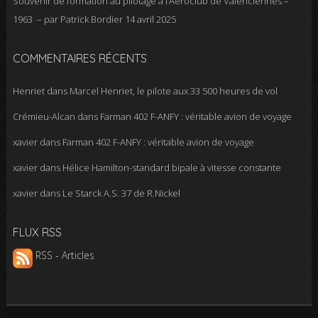
Souvenir de formation au pilotage à l’Aéroclub de Valenciennes –
1963 – par Patrick Bordier
14 avril 2025
COMMENTAIRES RÉCENTS
Henriet
dans
Marcel Henriet, le pilote aux 33 500 heures de vol
Crémieu-Alcan
dans
Farman 402 F-ANFY : véritable avion de voyage
xavier
dans
Farman 402 F-ANFY : véritable avion de voyage
xavier
dans
Hélice Hamilton-standard bipale à vitesse constante
xavier
dans
Le Starck A.S. 37 de R.Nickel
FLUX RSS
RSS - Articles