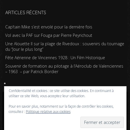
ARTICLES RÉCENTS
Cap’tain Mike s’est envolé pour la dernière fois
Vol avec la PAF sur Fouga par Pierre Peyrichout
Une Alouette II sur la plage de Rivedoux : souvenirs du tournage
du “Jour le plus long”
Fête Aérienne de Vincennes 1928 : Un Film Historique
Souvenir de formation au pilotage à l’Aéroclub de Valenciennes
– 1963 – par Patrick Bordier
Confidentialité et cookies : ce site utilise des cookies. En continuant à
utiliser ce site Web, vous acceptez leur utilisation.
Copyright © 2020-2026 Passion pour l'aviation | Powered by WordPress | Design by
Pour en savoir plus, notamment sur la façon de contrôler les cookies,
Iceable Themes
consultez :
Politique relative aux cookies
Accueil
Blog
Albums photos
Histoires de l’aviation
Contrôle aérien
Livres
Liens
A propos
Contact
Politique de confidentialité