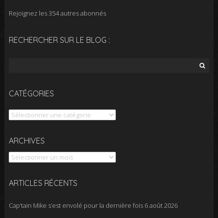
Rejoignez les 354 autres abonnés
RECHERCHER SUR LE BLOG :
Rechercher :
CATÉGORIES
Catégories
Archives
ARCHIVES
ARTICLES RÉCENTS
Cap’tain Mike s’est envolé pour la dernière fois
6 août 2026