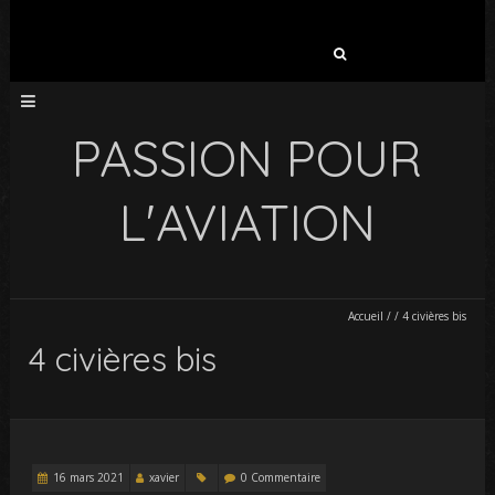
Rechercher :
PASSION POUR
L'AVIATION
Accueil
/
/
4 civières bis
4 civières bis
16 mars 2021
xavier
0 Commentaire