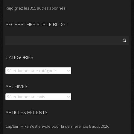
Rejoignez les 355 autres abonnés
RECHERCHER SUR LE BLOG :
Rechercher :
CATÉGORIES
Catégories
Archives
ARCHIVES
ARTICLES RÉCENTS
Cap’tain Mike s’est envolé pour la dernière fois
6 août 2026