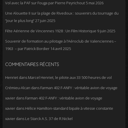
Vol avec la PAF sur Fouga par Pierre Peyrichout
5 mai 2026
Une Alouette II sur la plage de Rivedoux : souvenirs du tournage du
“Jour le plus long”
27 juin 2025
Fête Aérienne de Vincennes 1928 : Un Film Historique
9 juin 2025
Souvenir de formation au pilotage à l’Aéroclub de Valenciennes –
1963 – par Patrick Bordier
14 avril 2025
COMMENTAIRES RÉCENTS
Henriet
dans
Marcel Henriet, le pilote aux 33 500 heures de vol
Crémieu-Alcan
dans
Farman 402 F-ANFY : véritable avion de voyage
xavier
dans
Farman 402 F-ANFY : véritable avion de voyage
xavier
dans
Hélice Hamilton-standard bipale à vitesse constante
xavier
dans
Le Starck A.S. 37 de R.Nickel