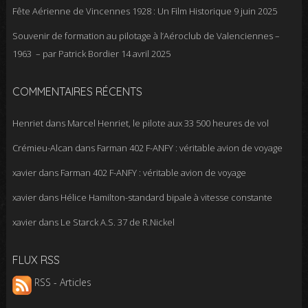
Fête Aérienne de Vincennes 1928 : Un Film Historique
9 juin 2025
Souvenir de formation au pilotage à l’Aéroclub de Valenciennes –
1963 – par Patrick Bordier
14 avril 2025
COMMENTAIRES RÉCENTS
Henriet
dans
Marcel Henriet, le pilote aux 33 500 heures de vol
Crémieu-Alcan
dans
Farman 402 F-ANFY : véritable avion de voyage
xavier
dans
Farman 402 F-ANFY : véritable avion de voyage
xavier
dans
Hélice Hamilton-standard bipale à vitesse constante
xavier
dans
Le Starck A.S. 37 de R.Nickel
FLUX RSS
RSS - Articles