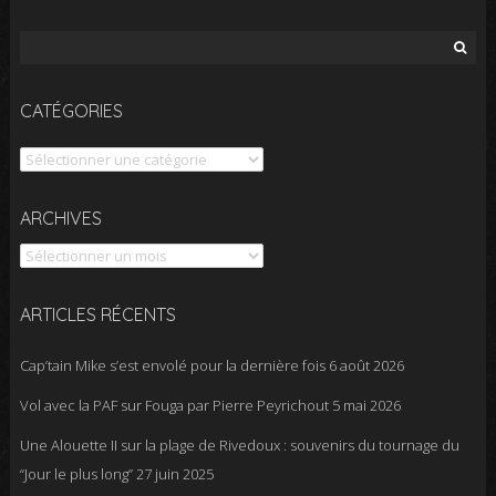
Rechercher :
CATÉGORIES
Catégories
Archives
ARCHIVES
ARTICLES RÉCENTS
Cap’tain Mike s’est envolé pour la dernière fois
6 août 2026
Vol avec la PAF sur Fouga par Pierre Peyrichout
5 mai 2026
Une Alouette II sur la plage de Rivedoux : souvenirs du tournage du
“Jour le plus long”
27 juin 2025