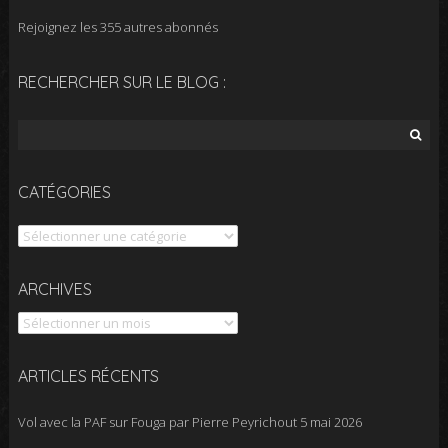
Rejoignez les 355 autres abonnés
RECHERCHER SUR LE BLOG :
Rechercher :
CATÉGORIES
Catégories
Archives
ARCHIVES
ARTICLES RÉCENTS
Vol avec la PAF sur Fouga par Pierre Peyrichout
5 mai 2026