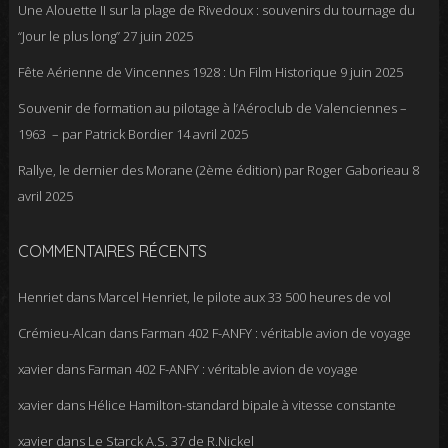
Une Alouette II sur la plage de Rivedoux : souvenirs du tournage du
“Jour le plus long”
27 juin 2025
Fête Aérienne de Vincennes 1928 : Un Film Historique
9 juin 2025
Souvenir de formation au pilotage à l’Aéroclub de Valenciennes –
1963 – par Patrick Bordier
14 avril 2025
Rallye, le dernier des Morane (2ème édition) par Roger Gaborieau
8
avril 2025
COMMENTAIRES RÉCENTS
Henriet
dans
Marcel Henriet, le pilote aux 33 500 heures de vol
Crémieu-Alcan
dans
Farman 402 F-ANFY : véritable avion de voyage
xavier
dans
Farman 402 F-ANFY : véritable avion de voyage
xavier
dans
Hélice Hamilton-standard bipale à vitesse constante
xavier
dans
Le Starck A.S. 37 de R.Nickel