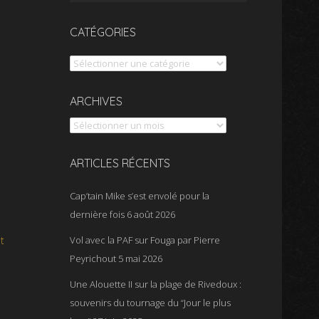
CATÉGORIES
Catégories
Archives
ARCHIVES
ARTICLES RÉCENTS
Cap’tain Mike s’est envolé pour la
dernière fois
6 août 2026
t
Vol avec la PAF sur Fouga par Pierre
Peyrichout
5 mai 2026
Une Alouette II sur la plage de Rivedoux :
souvenirs du tournage du “Jour le plus