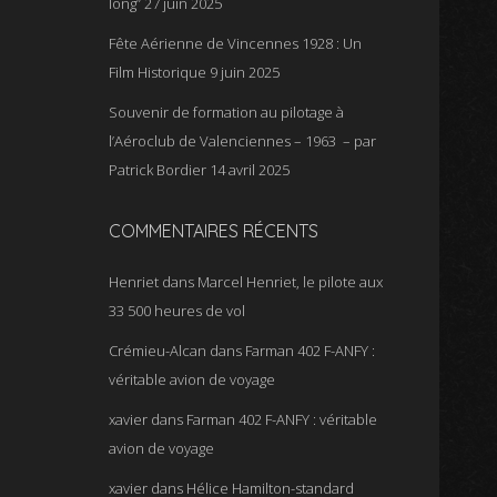
long”
27 juin 2025
Fête Aérienne de Vincennes 1928 : Un
Film Historique
9 juin 2025
Souvenir de formation au pilotage à
l’Aéroclub de Valenciennes – 1963 – par
Patrick Bordier
14 avril 2025
COMMENTAIRES RÉCENTS
Henriet
dans
Marcel Henriet, le pilote aux
33 500 heures de vol
Crémieu-Alcan
dans
Farman 402 F-ANFY :
véritable avion de voyage
xavier
dans
Farman 402 F-ANFY : véritable
avion de voyage
xavier
dans
Hélice Hamilton-standard