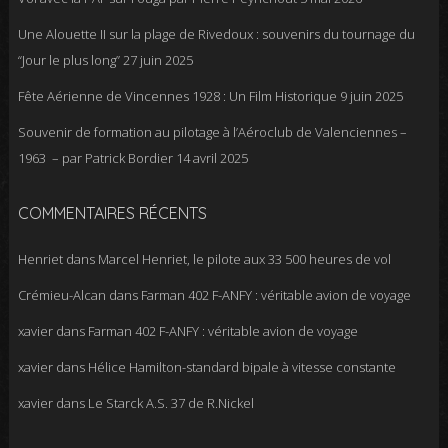
Une Alouette II sur la plage de Rivedoux : souvenirs du tournage du
“Jour le plus long”
27 juin 2025
Fête Aérienne de Vincennes 1928 : Un Film Historique
9 juin 2025
Souvenir de formation au pilotage à l’Aéroclub de Valenciennes –
1963 – par Patrick Bordier
14 avril 2025
COMMENTAIRES RÉCENTS
Henriet
dans
Marcel Henriet, le pilote aux 33 500 heures de vol
Crémieu-Alcan
dans
Farman 402 F-ANFY : véritable avion de voyage
xavier
dans
Farman 402 F-ANFY : véritable avion de voyage
xavier
dans
Hélice Hamilton-standard bipale à vitesse constante
xavier
dans
Le Starck A.S. 37 de R.Nickel