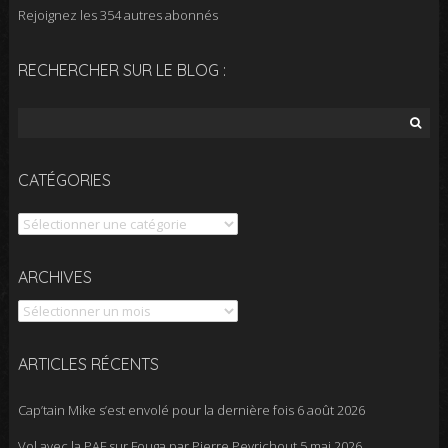
Rejoignez les 354 autres abonnés
RECHERCHER SUR LE BLOG :
Rechercher :
CATÉGORIES
Catégories
Archives
ARCHIVES
ARTICLES RÉCENTS
Cap’tain Mike s’est envolé pour la dernière fois
6 août 2026
Vol avec la PAF sur Fouga par Pierre Peyrichout
5 mai 2026