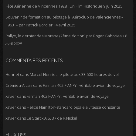
Fête Aérienne de Vincennes 1928 : Un Film Historique
9 juin 2025
Souvenir de formation au pilotage à l’Aéroclub de Valenciennes –
1963 – par Patrick Bordier
14 avril 2025
Rallye, le dernier des Morane (2ème édition) par Roger Gaborieau
8
avril 2025
COMMENTAIRES RÉCENTS
Henriet
dans
Marcel Henriet, le pilote aux 33 500 heures de vol
Crémieu-Alcan
dans
Farman 402 F-ANFY : véritable avion de voyage
xavier
dans
Farman 402 F-ANFY : véritable avion de voyage
xavier
dans
Hélice Hamilton-standard bipale à vitesse constante
xavier
dans
Le Starck A.S. 37 de R.Nickel
FLUX RSS