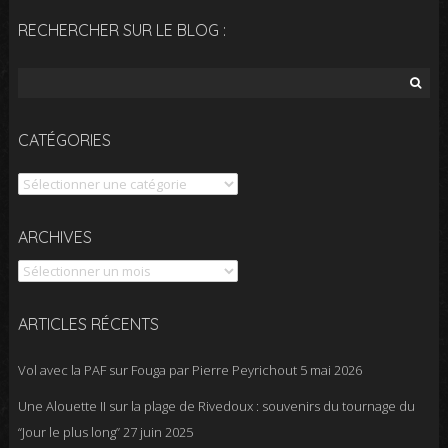
RECHERCHER SUR LE BLOG :
Rechercher :
CATÉGORIES
Catégories
Archives
ARCHIVES
ARTICLES RÉCENTS
Vol avec la PAF sur Fouga par Pierre Peyrichout
5 mai 2026
Une Alouette II sur la plage de Rivedoux : souvenirs du tournage du
“Jour le plus long”
27 juin 2025