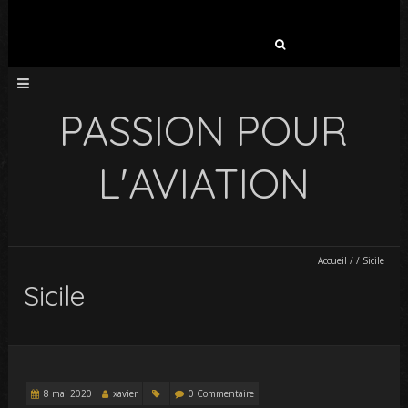
Rechercher :
PASSION POUR
L'AVIATION
Accueil
/
/
Sicile
Sicile
8 mai 2020
xavier
0 Commentaire