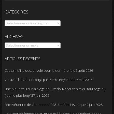
CATÉGORIES
Catégories
Archives
ARCHIVES
ARTICLES RÉCENTS
Cap’tain Mike s’est envolé pour la dernière fois
6 août 2026
Vol avec la PAF sur Fouga par Pierre Peyrichout
5 mai 2026
Une Alouette II sur la plage de Rivedoux : souvenirs du tournage du
“Jour le plus long”
27 juin 2025
Fête Aérienne de Vincennes 1928 : Un Film Historique
9 juin 2025
Souvenir de formation au pilotage à l’Aéroclub de Valenciennes –