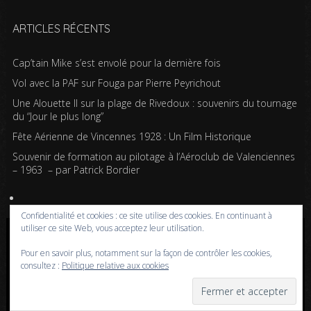
ARTICLES RÉCENTS
Cap’tain Mike s’est envolé pour la dernière fois
Vol avec la PAF sur Fouga par Pierre Peyrichout
Une Alouette II sur la plage de Rivedoux : souvenirs du tournage
du “Jour le plus long”
Fête Aérienne de Vincennes 1928 : Un Film Historique
Souvenir de formation au pilotage à l’Aéroclub de Valenciennes
– 1963 – par Patrick Bordier
Confidentialité et cookies : ce site utilise des cookies. En continuant à
utiliser ce site Web, vous acceptez leur utilisation.
Copyright © 2020-2026 Passion pour l'aviation | Powered by WordPress | Design by
Pour en savoir plus, notamment sur la façon de contrôler les cookies,
Iceable Themes
consultez :
Politique relative aux cookies
Accueil
Blog
Albums photos
Histoires de l’aviation
Contrôle aérien
Livres
Liens
A propos
Contact
Politique de confidentialité