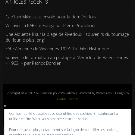
ARTICLES RÉCENTS
Cap’tain Mike s’est envolé pour la dernière fois
Vol avec la PAF sur Fouga par Pierre Peyrichout
Une Alouette II sur la plage de Rivedoux : souvenirs du tournage
du “Jour le plus long”
Fête Aérienne de Vincennes 1928 : Un Film Historique
Souvenir de formation au pilotage à l’Aéroclub de Valenciennes
– 1963 – par Patrick Bordier
Copyright © 2020-2026 Passion pour l'aviation | Powered by WordPress | Design by
Iceable Themes
Accueil
Blog
Albums photos
Histoires de l’aviation
Contrôle aérien
Confidentialité et cookies : ce site utilise des cookies. En continuant à
Livres
Liens
A propos
Contact
Politique de confidentialité
utiliser ce site Web, vous acceptez leur utilisation.
Pour en savoir plus, notamment sur la façon de contrôler les cookies,