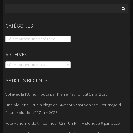
Rechercher :
CATÉGORIES
Catégories
Archives
ARCHIVES
ARTICLES RÉCENTS
Vol avec la PAF sur Fouga par Pierre Peyrichout
5 mai 2026
Une Alouette II sur la plage de Rivedoux : souvenirs du tournage du
“Jour le plus long”
27 juin 2025
Fête Aérienne de Vincennes 1928 : Un Film Historique
9 juin 2025