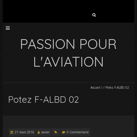
Rechercher :
PASSION POUR
L'AVIATION
Accueil
/
/
Potez F-ALBD 02
Potez F-ALBD 02
21 mars 2016
xavier
0 Commentaire