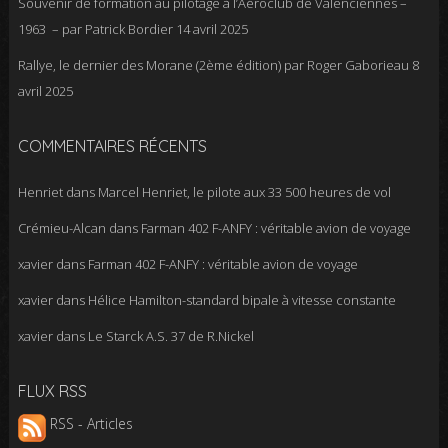
Souvenir de formation au pilotage à l’Aéroclub de Valenciennes –
1963 – par Patrick Bordier
14 avril 2025
Rallye, le dernier des Morane (2ème édition) par Roger Gaborieau
8
avril 2025
COMMENTAIRES RÉCENTS
Henriet
dans
Marcel Henriet, le pilote aux 33 500 heures de vol
Crémieu-Alcan
dans
Farman 402 F-ANFY : véritable avion de voyage
xavier
dans
Farman 402 F-ANFY : véritable avion de voyage
xavier
dans
Hélice Hamilton-standard bipale à vitesse constante
xavier
dans
Le Starck A.S. 37 de R.Nickel
FLUX RSS
RSS - Articles