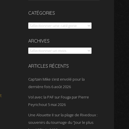
CATÉGORIES
Catégories
Archives
ARCHIVES
ARTICLES RÉCENTS
Cap’tain Mike s’est envolé pour la
dernière fois
6 août 2026
t
Vol avec la PAF sur Fouga par Pierre
Peyrichout
5 mai 2026
Une Alouette II sur la plage de Rivedoux :
souvenirs du tournage du “Jour le plus