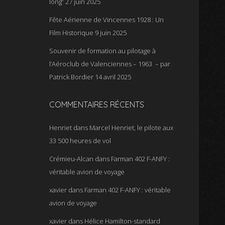
long”
27 juin 2025
Fête Aérienne de Vincennes 1928 : Un
Film Historique
9 juin 2025
Souvenir de formation au pilotage à
l’Aéroclub de Valenciennes – 1963 – par
Patrick Bordier
14 avril 2025
COMMENTAIRES RÉCENTS
Henriet
dans
Marcel Henriet, le pilote aux
33 500 heures de vol
Crémieu-Alcan
dans
Farman 402 F-ANFY :
véritable avion de voyage
xavier
dans
Farman 402 F-ANFY : véritable
avion de voyage
xavier
dans
Hélice Hamilton-standard