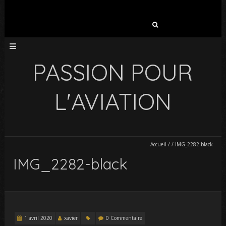
Rechercher :
PASSION POUR
L'AVIATION
Accueil
/
/
IMG_2282-black
IMG_2282-black
1 avril 2020
xavier
0 Commentaire