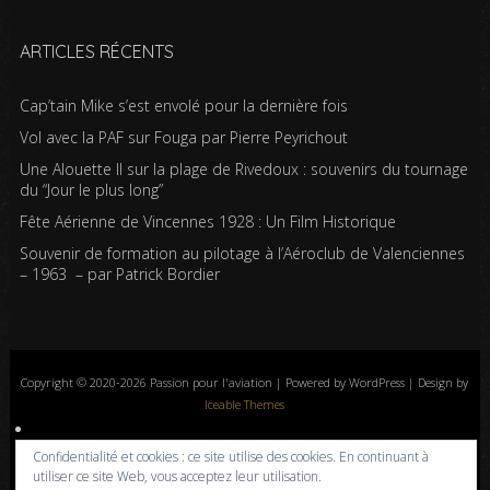
ARTICLES RÉCENTS
Cap’tain Mike s’est envolé pour la dernière fois
Vol avec la PAF sur Fouga par Pierre Peyrichout
Une Alouette II sur la plage de Rivedoux : souvenirs du tournage
du “Jour le plus long”
Fête Aérienne de Vincennes 1928 : Un Film Historique
Souvenir de formation au pilotage à l’Aéroclub de Valenciennes
– 1963 – par Patrick Bordier
Copyright © 2020-2026 Passion pour l'aviation | Powered by WordPress | Design by
Iceable Themes
Accueil
Blog
Albums photos
Histoires de l’aviation
Contrôle aérien
Confidentialité et cookies : ce site utilise des cookies. En continuant à
Livres
Liens
A propos
Contact
Politique de confidentialité
utiliser ce site Web, vous acceptez leur utilisation.