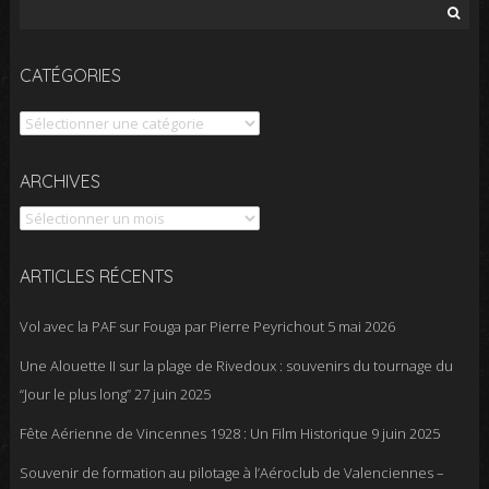
Rechercher :
CATÉGORIES
Catégories
Archives
ARCHIVES
ARTICLES RÉCENTS
Vol avec la PAF sur Fouga par Pierre Peyrichout
5 mai 2026
Une Alouette II sur la plage de Rivedoux : souvenirs du tournage du
“Jour le plus long”
27 juin 2025
Fête Aérienne de Vincennes 1928 : Un Film Historique
9 juin 2025
Souvenir de formation au pilotage à l’Aéroclub de Valenciennes –