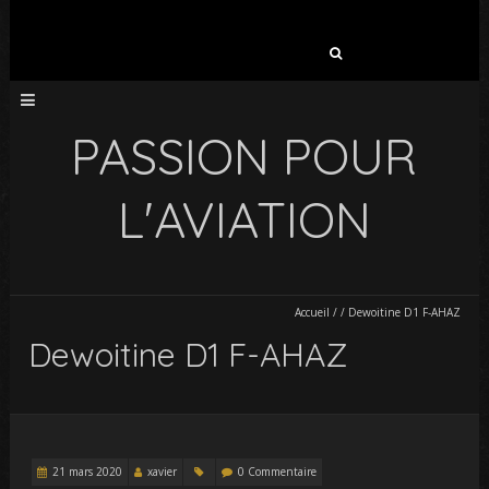
Rechercher :
PASSION POUR
L'AVIATION
Accueil
/
/
Dewoitine D1 F-AHAZ
Dewoitine D1 F-AHAZ
21 mars 2020
xavier
0 Commentaire