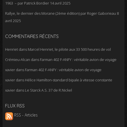
1963 – par Patrick Bordier
14 avril 2025
Rallye, le dernier des Morane (2ème édition) par Roger Gaborieau
8
avril 2025
COMMENTAIRES RÉCENTS
Henriet
dans
Marcel Henriet, le pilote aux 33 500 heures de vol
Crémieu-Alcan
dans
Farman 402 F-ANFY : véritable avion de voyage
xavier
dans
Farman 402 F-ANFY : véritable avion de voyage
xavier
dans
Hélice Hamilton-standard bipale à vitesse constante
xavier
dans
Le Starck A.S. 37 de R.Nickel
FLUX RSS
RSS - Articles