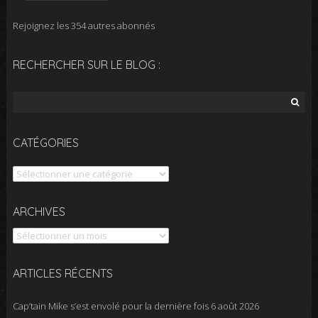
Rejoignez les 354 autres abonnés
RECHERCHER SUR LE BLOG :
Rechercher :
CATÉGORIES
Catégories
Archives
ARCHIVES
ARTICLES RÉCENTS
Cap’tain Mike s’est envolé pour la dernière fois
6 août 2026