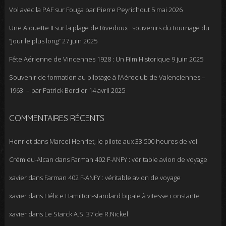
Vol avec la PAF sur Fouga par Pierre Peyrichout
5 mai 2026
Une Alouette II sur la plage de Rivedoux : souvenirs du tournage du
“Jour le plus long”
27 juin 2025
Fête Aérienne de Vincennes 1928 : Un Film Historique
9 juin 2025
Souvenir de formation au pilotage à l’Aéroclub de Valenciennes –
1963 – par Patrick Bordier
14 avril 2025
COMMENTAIRES RÉCENTS
Henriet
dans
Marcel Henriet, le pilote aux 33 500 heures de vol
Crémieu-Alcan
dans
Farman 402 F-ANFY : véritable avion de voyage
xavier
dans
Farman 402 F-ANFY : véritable avion de voyage
xavier
dans
Hélice Hamilton-standard bipale à vitesse constante
xavier
dans
Le Starck A.S. 37 de R.Nickel